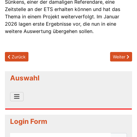
Sünkens, einer der damaligen Referendare, eine
Zeitstelle an der ETS erhalten können und hat das
Thema in einem Projekt weiterverfolgt. Im Januar
2026 lagen erste Ergebnisse vor, die nun in eine
weitere Auswertung übergehen sollen.
Previous article: 2026/01/24 - Ein Schrank im Stil des Neobarock
Next article
Zurück
Weiter
Auswahl
Login Form
Benutzername