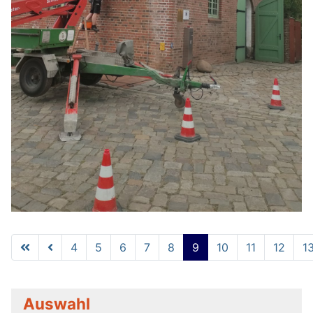
4
5
6
7
8
9
10
11
12
1
Seite 9 von 14
Auswahl