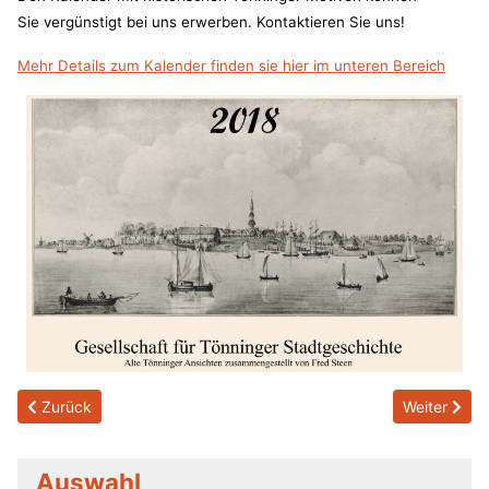
Sie vergünstigt bei uns erwerben. Kontaktieren Sie uns!
Mehr Details zum Kalender finden sie hier im unteren Bereich
Previous article: 2018/04/29 Danksagungen
Next article
Zurück
Weiter
Auswahl