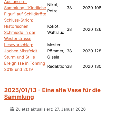
Aus unserer
Nikol,
Sammlung: "Kindliche
38
2020
108
Petra
Figur" auf Schildkröte
Schluss-Strich:
Historischen
Kokot,
38
2020
126
Schmiede in der
Waltraud
Westerstrasse
Lesevorschlag:
Mester-
Jochen Missfeldt.
Römmer,
38
2020
128
Sturm und Stille
Gisela
Ereignisse in Tönning
Redaktion
38
2020
130
2018 und 2019
2025/01/13 - Eine alte Vase für die
Sammlung
Zuletzt aktualisiert: 27. Januar 2026