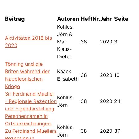
Beitrag
Autoren
HeftNr
Jahr
Seite
.
Kohlus,
Jörn &
Aktivitäten 2018 bis
Mai,
38
2020
3
2020
Klaus-
Dieter
Tönning und die
Briten während der
Kaack,
38
2020
10
Napoleonischen
Elisabeth
Kriege
Sir Ferdinand Mueller
Kohlus,
- Regionale Rezeption
38
2020
24
Jörn
und Eigendarstellung
Personennamen in
Ortsbezeichnungen.
Kohlus,
Zu Ferdinand Muellers
38
2020
37
Jörn
Rezeption in