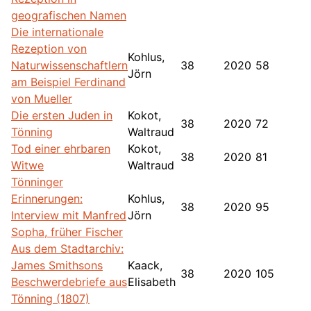
geografischen Namen
Die internationale
Rezeption von
Kohlus,
Naturwissenschaftlern
38
2020
58
Jörn
am Beispiel Ferdinand
von Mueller
Die ersten Juden in
Kokot,
38
2020
72
Tönning
Waltraud
Tod einer ehrbaren
Kokot,
38
2020
81
Witwe
Waltraud
Tönninger
Erinnerungen:
Kohlus,
38
2020
95
Interview mit Manfred
Jörn
Sopha, früher Fischer
Aus dem Stadtarchiv:
James Smithsons
Kaack,
38
2020
105
Beschwerdebriefe aus
Elisabeth
Tönning (1807)