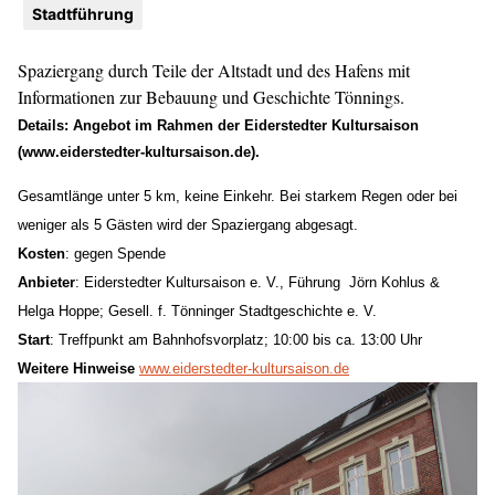
Stadtführung
Spaziergang durch Teile der Altstadt und des Hafens mit
Informationen zur Bebauung und Geschichte Tönnings.
Details: Angebot im Rahmen der Eiderstedter Kultursaison
(www.eiderstedter-kultursaison.de).
Gesamtlänge unter 5 km, keine Einkehr.
Bei starkem Regen oder bei
weniger als 5 Gästen wird der Spaziergang abgesagt
.
Kosten
:
gegen Spende
Anbieter
:
Eiderstedter Kultursaison e. V., Führung
Jörn Kohlus
&
Helga Hoppe
;
Gesell. f. Tönninger Stadtgeschichte
e. V.
Start
: Treffpunkt am Bahnhofsvorplatz; 1
0
:00 bis ca. 1
3
:00 Uhr
Weitere Hinweise
www.eiderstedter-kultursaison.de