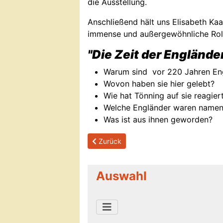
die Ausstellung.
Anschließend hält uns Elisabeth Kaa
immense und außergewöhnliche Roll
"Die Zeit der Englände
Warum sind vor 220 Jahren E
Wovon haben sie hier gelebt?
Wie hat Tönning auf sie reagier
Welche Engländer waren nament
Was ist aus ihnen geworden?
Previous article: 2022/06/29 Stadt- un
Zurück
Auswahl