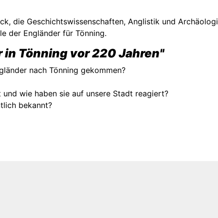
ck, die Geschichtswissenschaften, Anglistik und Archäologi
e der Engländer für Tönning.
r in Tönning vor 220 Jahren"
ngländer nach Tönning gekommen?
t und wie haben sie auf unsere Stadt reagiert?
lich bekannt?
d Museumsführung Mittsommerfestival