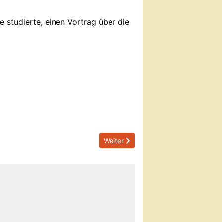
e studierte, einen Vortrag über die
Next article: 2021/10/27 Mitgliede
Weiter